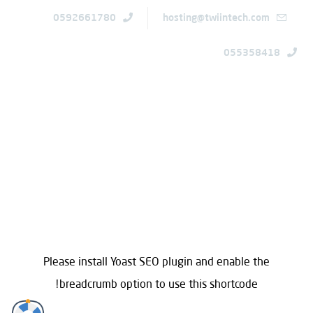
0592661780
hosting@twiintech.com
055358418
الرئيسية
ريسلر لينكس
كسب المال مع شركة استضافة الويب الخاصة بك خطط
اقتصادية أسعار معقولة لجميع احتياجاتك
Please install
Yoast SEO
plugin and enable the
breadcrumb option to use this shortcode!