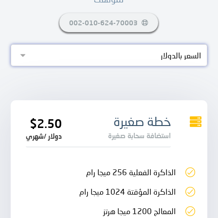
002-010-624-70003
خطة صغيرة
$2.50
استضافة سحابة صغيرة
دولار /شهري
الذاكرة الفعلية 256 ميجا رام
الذاكرة المؤقتة 1024 ميجا رام
المعالج 1200 ميجا هرتز